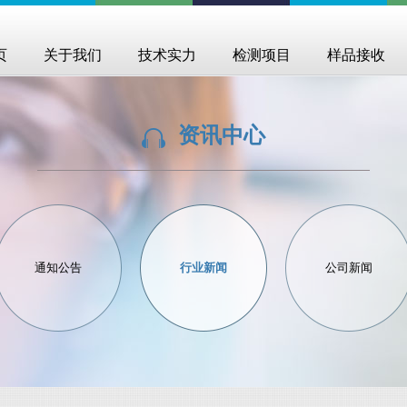
页
关于我们
技术实力
检测项目
样品接收
资讯中心
通知公告
行业新闻
公司新闻