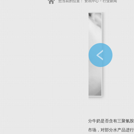
您当前的位置：
资讯中心
>
行业新闻
检测现场，工作人员用
通过检测，超市所售猪