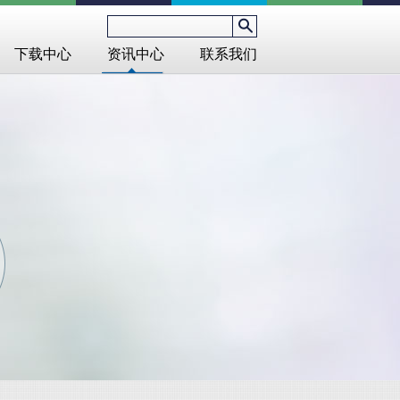
下载中心
资讯中心
联系我们