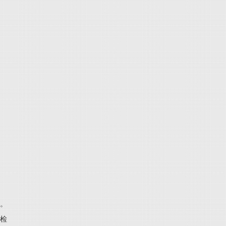
食品里含有害物质 快速检测仪让它立即“现形”
快检设备检测了猪肉是否含瘦肉精，测试了大米的新鲜度，并抽检了部分
肉和大米、牛奶等均符合标准。随后，工作人员又来到市城区一家农贸市