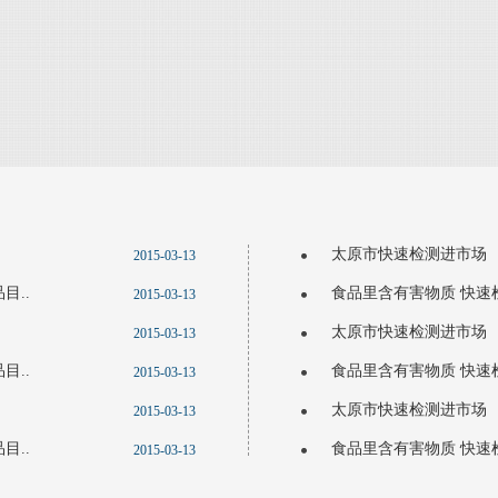
测。“传统的检测方法获得结果通常需要几天时间。
READ MORE+
太原市快速检测进市场 
2015-03-13
目..
食品里含有害物质 快速
2015-03-13
太原市快速检测进市场 
2015-03-13
目..
食品里含有害物质 快速
2015-03-13
太原市快速检测进市场 
2015-03-13
目..
食品里含有害物质 快速
2015-03-13